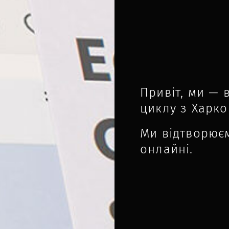
Привіт, ми — 
циклу з Харко
Ми відтворює
онлайні.