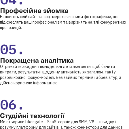
Професійна зйомка
Наповніть свій сайт та соц. мережі якісними фотографіями, що
підкреслять ваш професіоналізм та вирізнять на тлі конкурентних
пропозицій.
05.
Покращена аналітика
Отримайте зведені і помодельні детальні звіти, щоб бачити
витрати, результати і щоденну активність як загалом, так і у
розрізі кожної фокус-моделі. Без зайвих термінів і абревіатур, з
дійсно корисною інформацією.
06.
Студійні технології
Ми створили Likengale – SaaS-сервіс для SMM, V8 — швидку і
розумну платформу для сайтів, а також коннектори для даних з