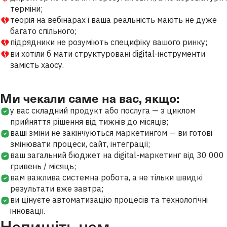
терміни;
теорія на вебінарах і ваша реальність мають не дуже
багато спільного;
підрядники не розуміють специфіку вашого ринку;
ви хотіли б мати структуровані digital-інструменти
замість хаосу.
Ми чекали саме на вас, якщо:
у вас складний продукт або послуга — з циклом
прийняття рішення від тижнів до місяців;
ваші зміни не закінчуються маркетингом — ви готові
змінювати процеси, сайт, інтеграції;
ваш загальний бюджет на digital-маркетинг від 30 000
гривень / місяць;
вам важлива системна робота, а не тільки швидкі
результати вже завтра;
ви цінуєте автоматизацію процесів та технологічні
інновації.
Напишіть нам