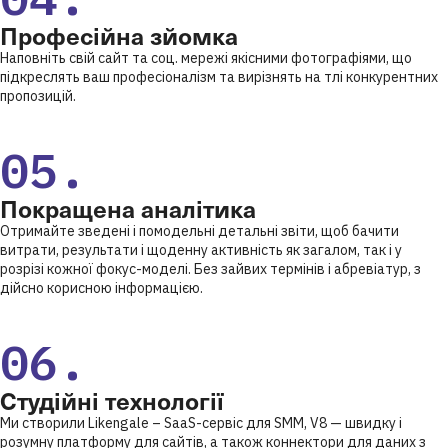
Професійна зйомка
Наповніть свій сайт та соц. мережі якісними фотографіями, що
підкреслять ваш професіоналізм та вирізнять на тлі конкурентних
пропозицій.
05.
Покращена аналітика
Отримайте зведені і помодельні детальні звіти, щоб бачити
витрати, результати і щоденну активність як загалом, так і у
розрізі кожної фокус-моделі. Без зайвих термінів і абревіатур, з
дійсно корисною інформацією.
06.
Студійні технології
Ми створили Likengale – SaaS-сервіс для SMM, V8 — швидку і
розумну платформу для сайтів, а також коннектори для даних з