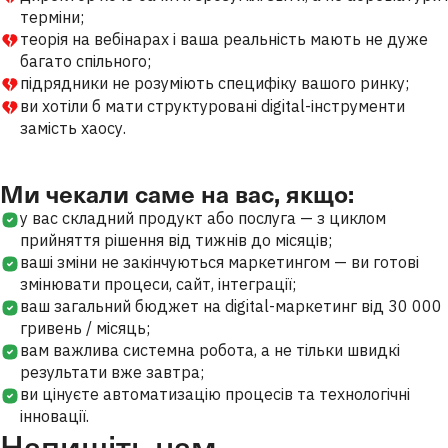
терміни;
теорія на вебінарах і ваша реальність мають не дуже
багато спільного;
підрядники не розуміють специфіку вашого ринку;
ви хотіли б мати структуровані digital-інструменти
замість хаосу.
Ми чекали саме на вас, якщо:
у вас складний продукт або послуга — з циклом
прийняття рішення від тижнів до місяців;
ваші зміни не закінчуються маркетингом — ви готові
змінювати процеси, сайт, інтеграції;
ваш загальний бюджет на digital-маркетинг від 30 000
гривень / місяць;
вам важлива системна робота, а не тільки швидкі
результати вже завтра;
ви цінуєте автоматизацію процесів та технологічні
інновації.
Напишіть нам