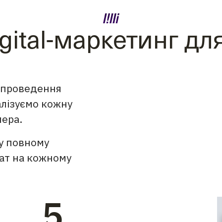
gital-маркетинг дл
о проведення
алізуємо кожну
лера.
 у повному
ат на кожному
5