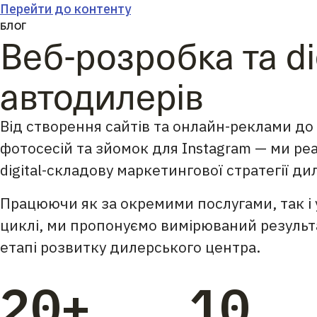
Перейти до контенту
БЛОГ
Веб-розробка та di
автодилерів
Від створення сайтів та онлайн-реклами д
фотосесій та зйомок для Instagram — ми ре
digital-складову маркетингової стратегії ди
Працюючи як за окремими послугами, так і
циклі, ми пропонуємо вимірюваний результ
етапі розвитку дилерського центра.
20+
10