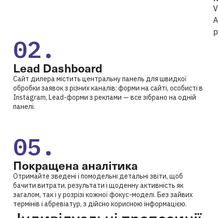
V
А
р
02.
Lead Dashboard
Сайт дилера містить центральну панель для швидкої
обробки заявок з різних каналів: форми на сайті, особисті в
Instagram, Lead-форми з реклами — все зібрано на одній
панелі.
05.
Покращена аналітика
Отримайте зведені і помодельні детальні звіти, щоб
бачити витрати, результати і щоденну активність як
загалом, так і у розрізі кожної фокус-моделі. Без зайвих
термінів і абревіатур, з дійсно корисною інформацією.
Індивідуальні
пропозиції