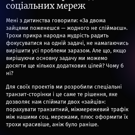
соціальних мереж
Мені з дитинства говорили: «За двома
зайцями поженешся — жодного не спіймаєш».
Трохи прикра народна мудрість радить
фокусуватися на одній задачі, не намагаючись
вирішити усі проблеми заразом. Але що, якщо
вирішуючи основну задачу ми можемо
досягти ще кількох додаткових цілей? Чому б
ні?
Для своїх проектів ми розробили спеціальні
транзит-сторінки і це саме те рішення, яке
дозволяє нам спіймати двох «зайців»:
порахувати транзитний, міжмережевий трафік
між нашими соц. мережами, плюс оформити їх
трохи красивіше, аніж було раніше.