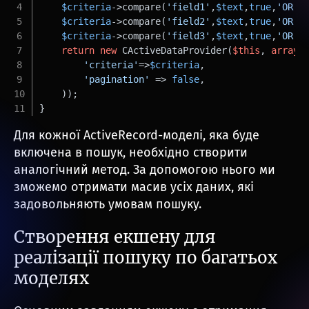
$criteria
->compare(
'field1'
,
$text
,
true
,
'OR'
)
$criteria
->compare(
'field2'
,
$text
,
true
,
'OR'
)
$criteria
->compare(
'field3'
,
$text
,
true
,
'OR'
)
return
new
 CActiveDataProvider(
$this
, 
array
(
'criteria'
=>
$criteria
,
'pagination'
 => 
false
,
    ));
}
Для кожної ActiveRecord-моделі, яка буде
включена в пошук, необхідно створити
аналогічний метод. За допомогою нього ми
зможемо отримати масив усіх даних, які
задовольняють умовам пошуку.
Створення екшену для
реалізації пошуку по багатьох
моделях