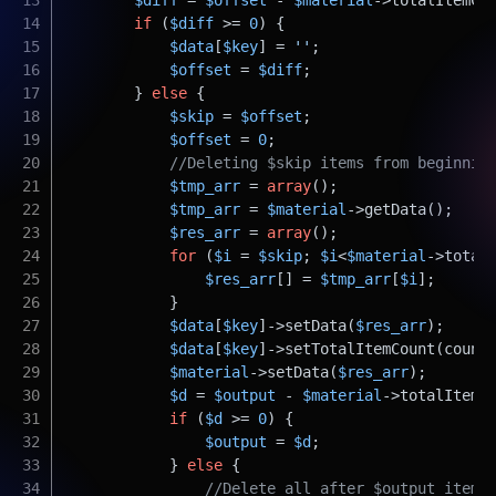
if
 (
$diff
 >= 
0
) {
$data
[
$key
] = 
''
;
$offset
 = 
$diff
;
        } 
else
 {
$skip
 = 
$offset
;
$offset
 = 
0
;
//Deleting $skip items from beginnin
$tmp_arr
 = 
array
();
$tmp_arr
 = 
$material
->getData();
$res_arr
 = 
array
();
for
 (
$i
 = 
$skip
; 
$i
<
$material
->total
$res_arr
[] = 
$tmp_arr
[
$i
];
            }
$data
[
$key
]->setData(
$res_arr
);
$data
[
$key
]->setTotalItemCount(count
$material
->setData(
$res_arr
);
$d
 = 
$output
 - 
$material
->totalItemC
if
 (
$d
 >= 
0
) {
$output
 = 
$d
;
            } 
else
 {
//Delete all after $output items