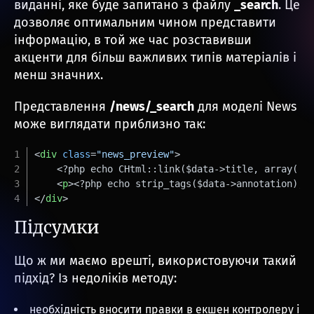
виданні, яке буде запитано з файлу
_search
. Це
дозволяє оптимальним чином представити
інформацію, в той же час розставивши
акценти для більш важливих типів матеріалів і
менш значних.
Представлення
/news/_search
для моделі News
може виглядати приблизно так:
<
div
class
=
"news_preview"
>
    <?php echo CHtml::link($data->title, array('/
<
p
>
<?php echo strip_tags($data->annotation); 
</
div
>
Підсумки
Що ж ми маємо врешті, використовуючи такий
підхід? Із недоліків методу:
необхідність вносити правки в екшен контролеру і