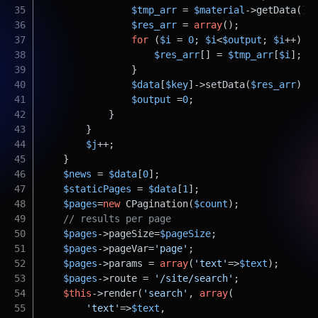
$tmp_arr
 = 
$material
->getData();
$res_arr
 = 
array
();
for
 (
$i
 = 
0
; 
$i
<
$output
; 
$i
++) {
$res_arr
[] = 
$tmp_arr
[
$i
];
                }
$data
[
$key
]->setData(
$res_arr
);
$output
 =
0
;
            }
        }
$j
++;
    }
$news
 = 
$data
[
0
];
$staticPages
 = 
$data
[
1
];
$pages
=
new
 CPagination(
$count
);
// results per page
$pages
->pageSize=
$pageSize
;
$pages
->pageVar=
'page'
;
$pages
->params = 
array
(
'text'
=>
$text
);
$pages
->route = 
'/site/search'
;
$this
->render(
'search'
, 
array
(
'text'
=>
$text
,