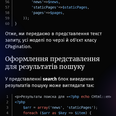
'news'
=>
$news
,
'staticPages'
=>
$staticPages
,
'pages'
=>
$pages
,
    ));
}
Отже, ми передаємо в представлення текст
запиту, усі моделі по черзі й об'єкт класу
CPagination.
Оформлення представлення
для результатів пошуку
У представленні
search
блок виведення
результатів пошуку може виглядати так:
<p>Результаты поиска для «
<?php
echo
 CHtml::enco
<?php
$arr
 = 
array
(
'news'
, 
'staticPages'
);
foreach
 (
$arr
as
$key
 => 
$item
) {