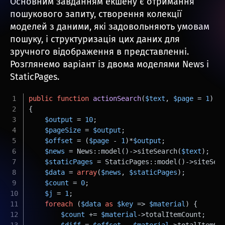
Основним завданням екшену є отримання
пошукового запиту, створення колекції
моделей з даними, які задовольняють умовам
пошуку, і структуризація цих даних для
зручного відображення в представленні.
Розглянемо варіант із двома моделями News і
StaticPages.
public
function
actionSearch
(
$text
, 
$page
 = 
1
)
{
$output
 = 
10
;
$pageSize
 = 
$output
;
$offset
 = (
$page
 - 
1
)*
$output
;
$news
 = News::model()->siteSearch(
$text
);
$staticPages
 = StaticPages::model()->siteSea
$data
 = 
array
(
$news
, 
$staticPages
);
$count
 = 
0
;
$j
 = 
1
;
foreach
 (
$data
as
$key
 => 
$material
) {
$count
 += 
$material
->totalItemCount;
$diff
 = 
$offset
 - 
$material
->totalItemCo