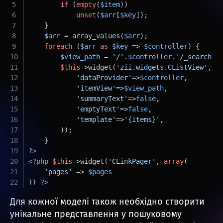
if
 (
empty
(
$item
))
unset
(
$arr
[
$key
]);
    }
$arr
 = array_values(
$arr
);
foreach
 (
$arr
as
$key
 => 
$controller
) {
$view_path
 = 
'/'
.
$controller
.
'/_search'
;
$this
->widget(
'zii.widgets.CListView'
, 
a
'dataProvider'
=>
$controller
,
'itemView'
=>
$view_path
,
'summaryText'
=>
false
,
'emptyText'
=>
false
,
'template'
=>
'{items}'
,
        ));
    }
?>
<?php
$this
->widget(
'CLinkPager'
, 
array
(
'pages'
 => 
$pages
)) 
?>
Для кожної моделі також необхідно створити
унікальне представлення у пошуковому