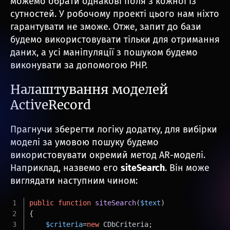
можемо обрати однакові поля з кожної із
сутностей. У робочому проекті цього нам ніхто
гарантувати не зможе. Отже, запит до бази
будемо використовувати тільки для отримання
даних, а усі маніпуляції з пошуком будемо
виконувати за допомогою PHP.
Налаштування моделей
ActiveRecord
Прагнучи зберегти логіку додатку, для вибірки
моделі за умовою пошуку будемо
використовувати окремий метод AR-моделі.
Наприклад, назвемо его
siteSearch
. Він може
виглядати наступним чином:
public
function
siteSearch
(
$text
)
{
$criteria
=
new
 CDbCriteria;