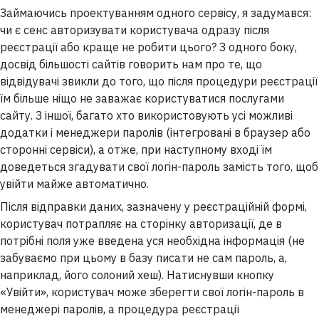
Займаючись проектуванням одного сервісу, я задумався:
чи є сенс авторизувати користувача одразу після
реєстрації або краще не робити цього? З одного боку,
досвід більшості сайтів говорить нам про те, що
відвідувачі звикли до того, що після процедури реєстрації
їм більше ніщо не заважає користуватися послугами
сайту. З іншої, багато хто використовують усі можливі
додатки і менеджери паролів (інтегровані в браузер або
сторонні сервіси), а отже, при наступному вході їм
доведеться згадувати свої логін-пароль замість того, щоб
увійти майже автоматично.
Після відправки даних, зазначену у реєстраційній формі,
користувач потрапляє на сторінку авторизації, де в
потрібні поля уже введена уся необхідна інформація (не
забуваємо при цьому в базу писати не сам пароль, а,
наприклад, його солоний хеш). Натиснувши кнопку
«Увійти», користувач може зберегти свої логін-пароль в
менеджері паролів, а процедура реєстрації