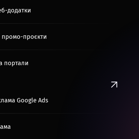
еб-додатки
і промо-проєкти
та портали
лама Google Ads
лама