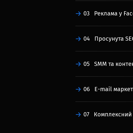
03
Реклама у Fa
04
Просунута SE
05
SMM та конте
06
E-mail марке
07
Комплексний 