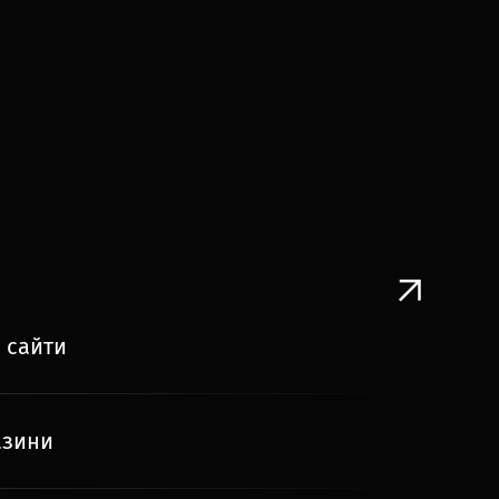
 сайти
азини