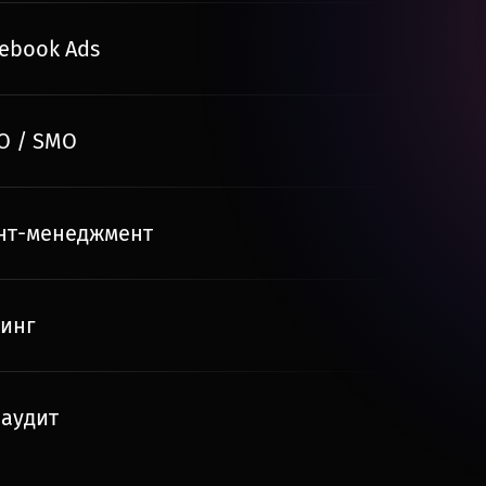
cebook Ads
O / SMO
нт-менеджмент
тинг
аудит