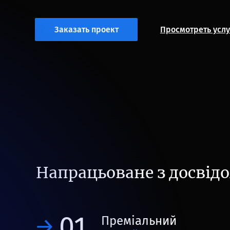
Заказать проект
Просмотреть услу
Напрацьоване з досвід
01
Преміальний