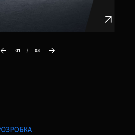
02
/
03
РОЗРОБКА