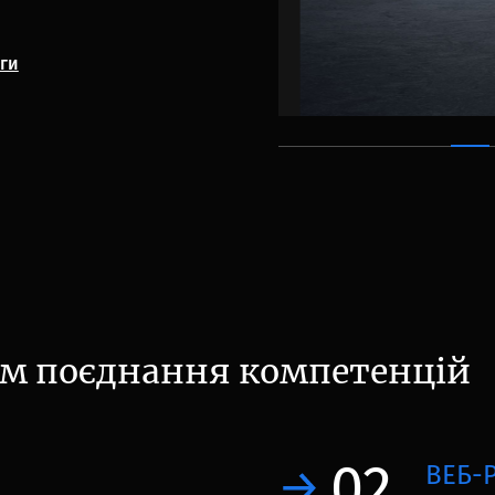
ги
ом поєднання компетенцій
02
ВЕБ-