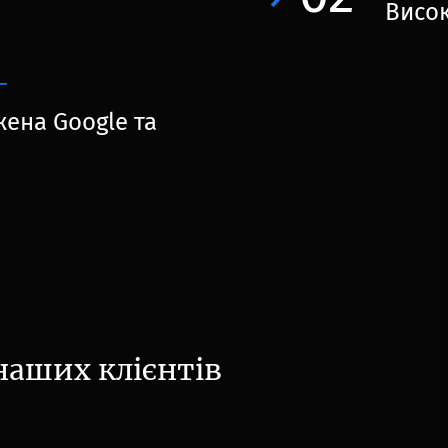
Висок
Г
жена Google та
аших клієнтів