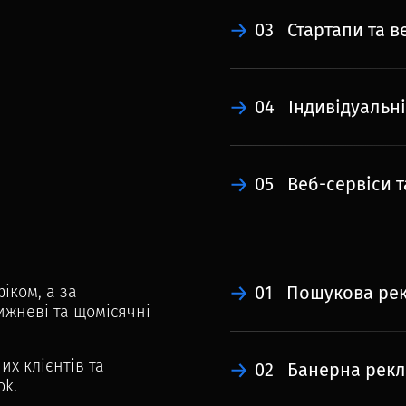
03
Стартапи та в
04
Індивідуальн
05
Веб-сервіси 
іком, а за
01
Пошукова рек
ижневі та щомісячні
их клієнтів та
02
Банерна рек
ok.